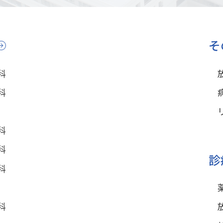
そ
科
科
科
科
診
科
科