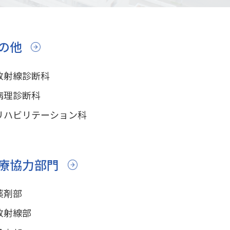
の他
放射線診断科
病理診断科
リハビリテーション科
療協力部門
薬剤部
放射線部