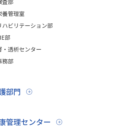
検査部
栄養管理室
リハビリテーション部
ME部
腎・透析センター
事務部
護部門
康管理センター