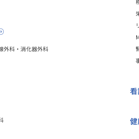
腺外科・消化器外科
看
健
科