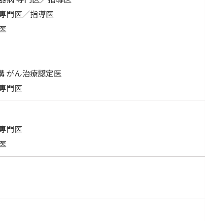
 専門医／指導医
医
構 がん治療認定医
専門医
専門医
医