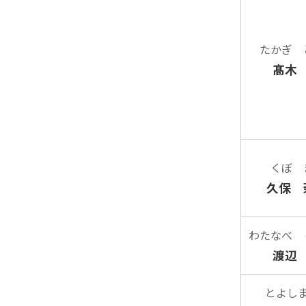
たかぎ 
髙木
くぼ 
久保 
わたなべ 
渡辺
とよし