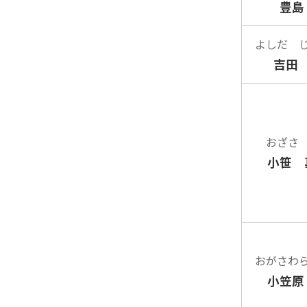
豊島
よしだ 
吉田
おざさ
小笹 
おがさわ
小笠原