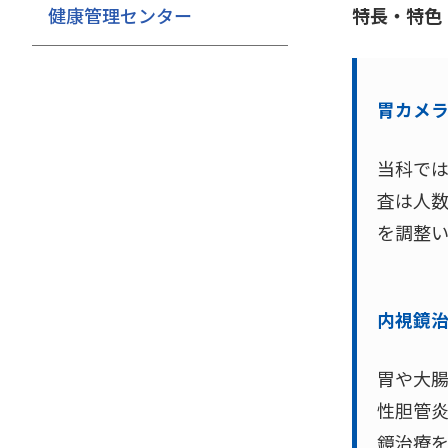
健康管理センター
特長・特色
胃カメ
当科では
査は人
を調整
内視鏡
胃や大
性胆管
鏡治療を