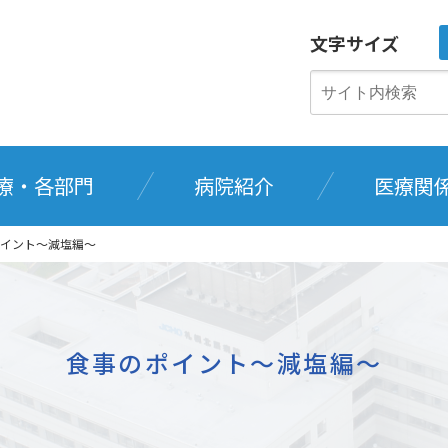
文字サイズ
療・各部門
病院紹介
医療関
イント～減塩編～
食事のポイント～減塩編～